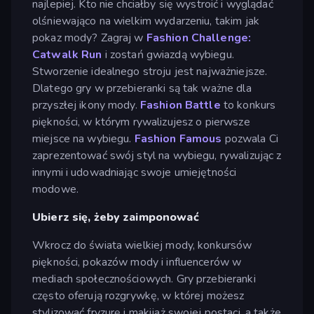
najlepiej. Kto nie chciałby się wystroić i wyglądać
olśniewająco na wielkim wydarzeniu, takim jak
pokaz mody? Zagraj w
Fashion Challenge:
Catwalk Run
i zostań gwiazdą wybiegu.
Stworzenie idealnego stroju jest najważniejsze.
Dlatego gry w przebieranki są tak ważne dla
przyszłej ikony mody.
Fashion Battle
to konkurs
piękności, w którym rywalizujesz o pierwsze
miejsce na wybiegu.
Fashion Famous
pozwala Ci
zaprezentować swój styl na wybiegu, rywalizując z
innymi i udowadniając swoje umiejętności
modowe.
Ubierz się, żeby zaimponować
Wkrocz do świata wielkiej mody, konkursów
piękności, pokazów mody i influencerów w
mediach społecznościowych. Gry przebieranki
często oferują rozgrywkę, w której możesz
stylizować fryzurę i makijaż swojej postaci, a także