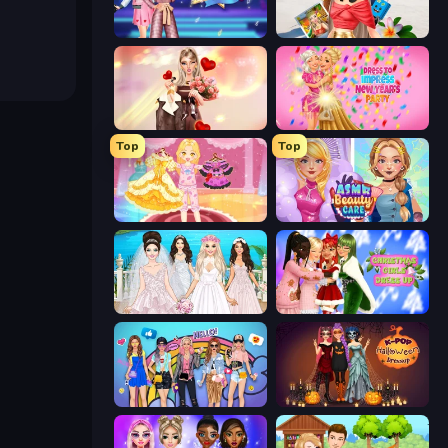
BFFs K-Pop Fangirls
Travel with Me: ASMR Edition
GRWM Date Night
Dress To Impress: New Year's Party
Top
Top
Royal Glow Princess Makeover
ASMR Beauty Care
Model Wedding
Christmas Girls Dress Up
College Girls Team Makeover
K-Pop Halloween Dress Up