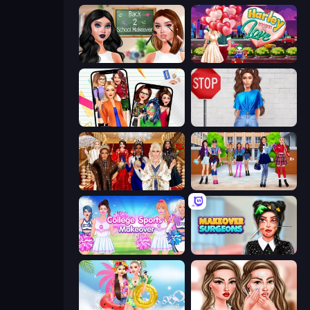
Back 2 School Makeover
Harley Learns To Love
Highschool Mean Girls 2
Street Style Fashion
Royal Dress Up - Fashion Queen
High School BFFs: Girls Team
College Sport Team Makeover
Makeover Surgeons