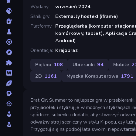
Wydany
wrzesień 2024
Silnik gry
Externally hosted (iframe)
Platformy
Przeglądarka (komputer stacjonar
komórkowy, tablet), Aplikacja Cr
Android)
Orientacja
Krajobraz
Piękno
108
Ubieranki
94
Mobile
2
2D
1161
Myszka Komputerowa
1791
Brat Girl Summer to najlepsza gra w przebieranki,
przyjaciółek i stylizuj je w modnych stylizacjach
spódnice, sukienki i dodatki, aby stworzyć odważn
odważny strój sceniczny w stylu K-popu, czy luź
Przygotuj się na podbój lata swoimi niepowtarzal