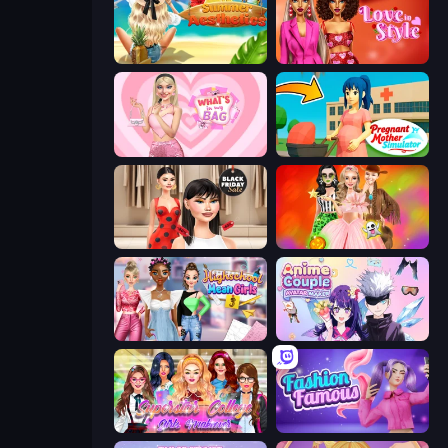
Summer Aesthetics
Love In Style
What's In My Bag
Pregnant Mother Simulator
Shopaholic Black Friday
Iconic Halloween Costumes
Highschool Mean Girls 3
Anime Couple: Avatar Maker
Superstar College Girls Makeover
Fashion Famous