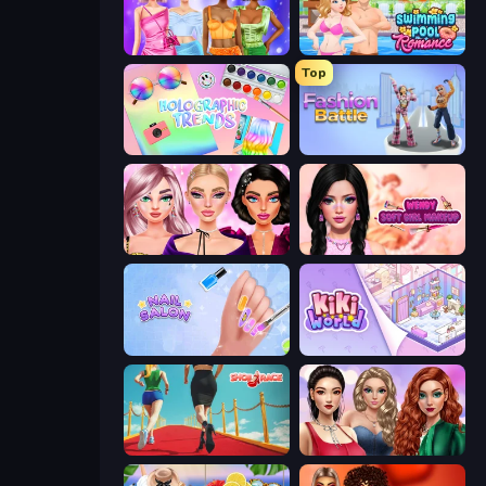
Monochrome Looks
Swimming Pool Romance
Top
Holographic Trends
Fashion Battle
New Year Makeup Trends
Wendy Soft Girl Makeup
Nail Salon
KiKi World
Shoe Race
Colored Denim Trends