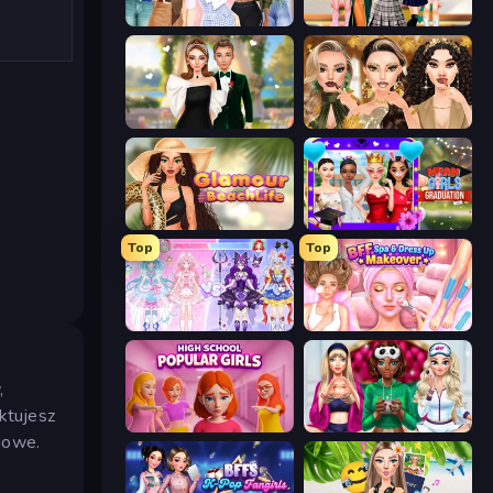
Fashion Week 2025
Back To School: Uniforms Edition
Valentine's Day Proposal
Autumn Glam Gala
Glamour Beach Life
Mean Girls Graduation Day
Top
Top
Idol Livestream: Fashion Game
BFF Makeover - Spa & Dress Up
,
ektujesz
High School Popular Girls
BFFs Luxury Loungewear
dowe.