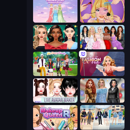
Tailor Stylist: Fashion Diary
Extreme Makeover
New Year's Eve Makeup
Model Dress Up Girl
Superstar Family Dress Up
Fashion Holic
Live Avatar Maker: Girls
Black Friday Mystery Sale
Make Up Queen R
College Girl & Boy Makeover