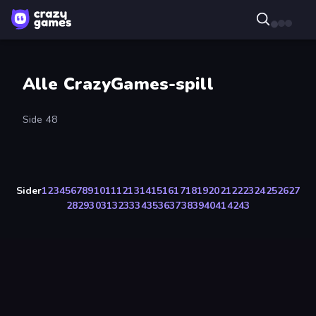
Alle CrazyGames-spill
Side 48
Sider
1
2
3
4
5
6
7
8
9
10
11
12
13
14
15
16
17
18
19
20
21
22
23
24
25
26
27
28
29
30
31
32
33
34
35
36
37
38
39
40
41
42
43