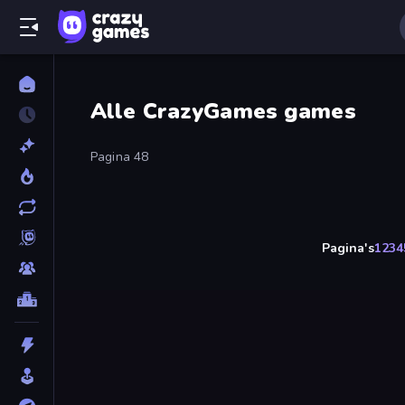
Alle CrazyGames games
Pagina 48
Pagina's
1
2
3
4