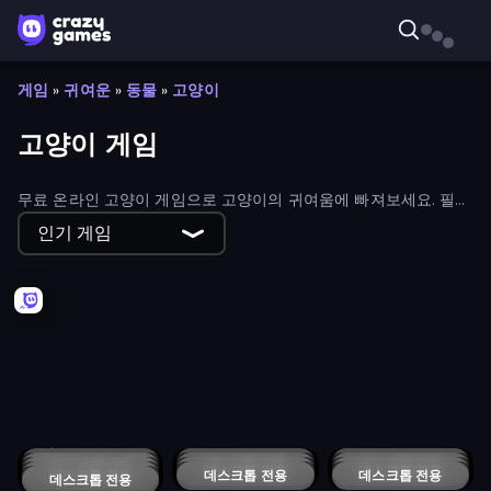
게임
»
귀여운
»
동물
»
고양이
고양이 게임
무료 온라인 고양이 게임으로 고양이의 귀여움에 빠져보세요. 필터
를 사용해 최고의 최신 타이틀을 찾아보세요.
인기 게임
Cat Life Simulator 3D
Neko Sliding: Cat Puzzle
Cat Life Simulator
Cat Bakery
Save My Pets
Cougar Simulator: Big Cats
Cat Sort
Mirrorland
Cat Escape
Senya and Oscar vs Zombies
Kingdom Solitaire
Maxwell Clicker
Basket Cats
Find Cat 2
Find Cat
Push Push Cat
Metro Runner
Animal Merge Zoo Park
Cute Cats Match
Trash Cafe
Cat Warrior Parkour
Panda Palace
Iron Crusher
Funny Food Duel
Law of the Cat God
Drop Some Fruits
Senya and Oscar: Pirate Island
Trap the Cat
Cat Sorter Puzzle
Cat VS Dog Merge
Nébula Tarot Cat
Cloudy with a Chance of Kittens
Trap the Cat 2D
Cat House
Treasure Tails
Astro Burn: Tiny Paws Edition
지원되지 않는 장치
Idle Miner
Cat and Granny 2
데스크톱 전용
Sprout Valley
데스크톱 전용
Senya and Oscar 2
데스크톱 전용
StrikeForce Kitty
데스크톱 전용
데스크톱 전용
The World's Easyest Game
데스크톱 전용
Miner Cat 4
Pet Trainer Duel
데스크톱 전용
데스크톱 전용
Kitty Clicker
Cat Lovescapes
데스크톱 전용
데스크톱 전용
Cattosu Chonk! Cat Merge Game
데스크톱 전용
Cute Army: A Cat Story
데스크톱 전용
Hidden Mars