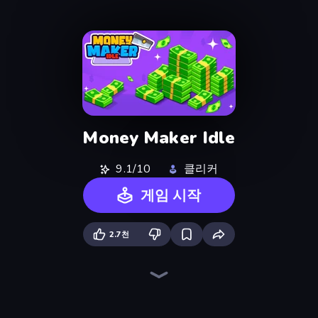
Money Maker Idle
9.1/10
클리커
게임 시작
2.7천
Farm Ring Idle
Merge Tools - Merge and Dig
Human Clicker: Grow Organs
Idle Mining Empire
Land Explorers: Merge & Build
Pumpkin Defense: Merge Cannon
Idle House Build
Money Ping Pong
Crusher Clicker