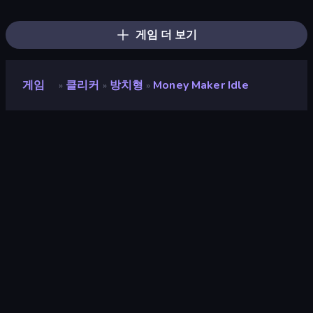
Money Gun Clicker
Merge & Fight
Gun Bounce Idle
BitCoiner
Click Click Clicker
Black Hole Idle
Dig Tycoon
Idle Clicker Runner
Evolutionary Tribe
게임 더 보기
게임
클리커
방치형
Money Maker Idle
»
»
»
Money Maker Idle
개발자
Atul
평점
9.1
(
지난 6개월 기준
)
출시
2025년 6월
마지막 업데이트
2025년 7월
게임 엔진
Unity 2022
플랫폼
브라우저 (데스크톱, 모바일, 태블
릿), CrazyGames 앱 (iOS,
Android), App Store (iOS,