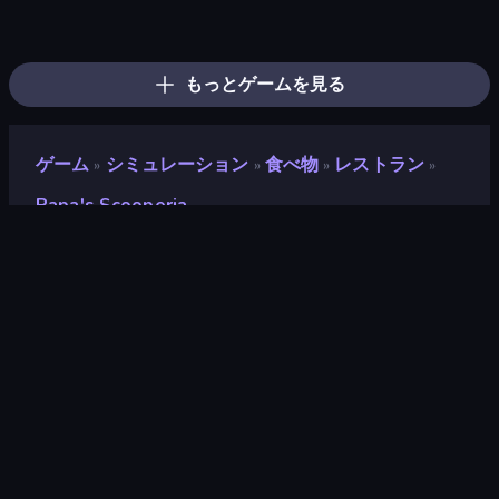
Papa's Donuteria
Papa's Freezeria
Papas Cupcakeria
Burger Cafe
Pizza Maker
Papa's Pastaria
Jelly Dye
Dessert Maker
Papa's Wingeria
Hypermarket 3D
BFF Makeover - Spa & Dress Up
Draw Missing Part | DOP Puzzle
Papa's Pancakeria
Ice Cream Fever: Cooking Game
Papa's Burgeria
DIY Makeup Salon: SPA Makeover
Papa's Taco Mia
Ellie's Recipe: Dubai Chocolate Bar
もっとゲームを見る
ゲーム
シミュレーション
食べ物
レストラン
»
»
»
»
Papa's Scooperia
Papa's Scooperia
評価
9.0
(
過去6ヶ月間のデータに基づく
)
リリース日
2018年7月
ゲームエンジン
Ruffle
プラットフォーム
ブラウザ（デスクトップ、モバイ
ル、タブレット）, CrazyGames
アプリ（Android）, App Store