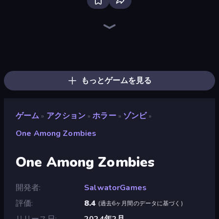
Throw a Lucky Block
Playground
Brainrot Arena Online
War the Knights
Stickman Kombat 2D
Fortzone Battle Royale
Stickman Epic
Stickman Rebirth
Stick Epic Fighter
Lime Playground Sandbox
Immortal: Dark Slayer
Lost Dungeon
Space Wars Battleground
99 Nights (Bloxd.io)
Mecha Allstars Battle Royale
Stickman King
Ships 3D
War Sea
もっとゲームを見る
ゲーム
アクション
ホラー
ゾンビ
»
»
»
»
One Among Zombies
One Among Zombies
開発者
SalwatorGames
評価
8.4
(
過去6ヶ月間のデータに基づく
)
リリース日
2024年2月