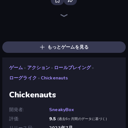
Bloxd.io
Ragdoll Archers
EvoWars.io
Piece of Cake: Merge and Bake
Veck.io
Racing Limits
Traffic Rider
Mahjongg Solitaire
Screw Out: Bolts and Nuts
Words of Wonders
Piles of Mahjong
Designville: Merge & Design
Miniblox
Space Waves
Stickman Clash
SkillWarz
Fortzone Battle Royale
Arrow Escape
もっとゲームを見る
ゲーム
アクション
ロールプレイング
»
»
»
ローグライク
Chickenauts
»
Chickenauts
開発者
SneakyBox
評価
9.5
(
過去6ヶ月間のデータに基づく
)
リリース日
2023年7月