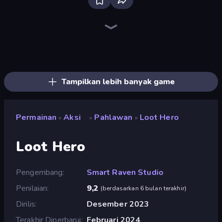
Bloxd.io
Ragdoll Archers
EvoWars.io
Veck.io
Piece of Cake: Merge and Bake
Racing Limits
Traffic Rider
Mahjongg Solitaire
Screw Out: Bolts and Nuts
Words of Wonders
Piles of Mahjong
Stickman Clash
Miniblox
Designville: Merge & Design
Space Waves
SkillWarz
Fortzone Battle Royale
Arrow Escape
Tampilkan lebih banyak game
Permainan
Aksi
Pahlawan
Loot Hero
»
»
»
Loot Hero
Pengembang
Smart Raven Studio
Penilaian
9,2
(
berdasarkan 6 bulan terakhir
)
Dirilis
Desember 2023
Terakhir Diperbarui
Februari 2024