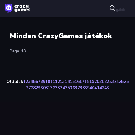
Minden CrazyGames játékok
Page 48
Oldalak
1
2
3
4
5
6
7
8
9
10
11
12
13
14
15
16
17
18
19
20
21
22
23
24
25
26
27
28
29
30
31
32
33
34
35
36
37
38
39
40
41
42
43