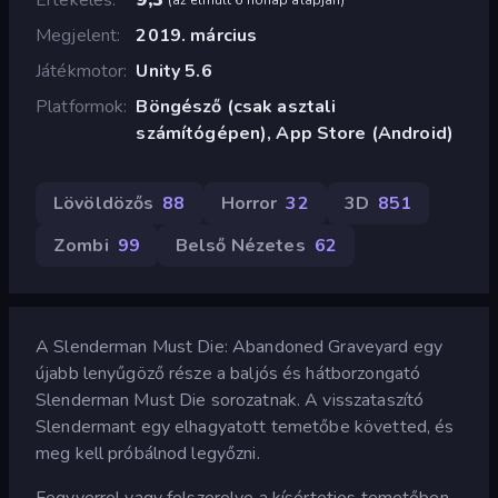
Megjelent
2019. március
Játékmotor
Unity 5.6
Platformok
Böngésző (csak asztali
számítógépen), App Store (Android)
Lövöldözős
88
Horror
32
3D
851
Zombi
99
Belső Nézetes
62
A Slenderman Must Die: Abandoned Graveyard egy
újabb lenyűgöző része a baljós és hátborzongató
Slenderman Must Die sorozatnak. A visszataszító
Slendermant egy elhagyatott temetőbe követted, és
meg kell próbálnod legyőzni.
Fegyverrel vagy felszerelve a kísérteties temetőben