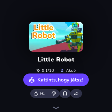
Little Robot
9,1/10
Akció
Kattints, hogy játsz!
961