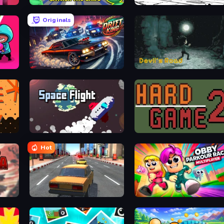
Road Battle: Gather the Gang
Spy Highway
Originals
Drift King
Devil's Road
Space Flight
Hard Game 2
Hot
City Car Racer
Obby Parkour Race: Multiplayer