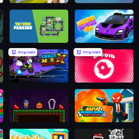
Age of Thrones
Ghost Walker
Traffic Parking
Nitro Racing Go
Originals
Originals
Crazy MotoX Multiplayer
O-VOID
Mirror Wizard
Mafia Business Empire: Thief Escape