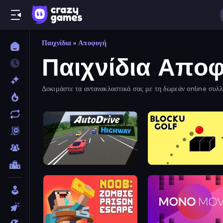
Παιχνίδια
»
Αποφυγή
Παιχνίδια Απο
Δοκιμάστε τα αντανακλαστικά σας με τη δωρεάν online συλλο
προκλήσεις υψηλής ταχύτητας που έχουν σχεδιαστεί για να σ
Auto Drive: Highway
Bounce Blocku Golf