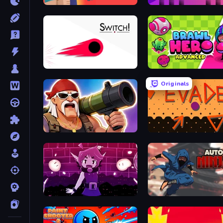
Noob: Zombie Prison Escape
Mono Move
Switch!
Brawl Hero
Originals
Survival Ops
Evade
LinQuest
Auto Ninja