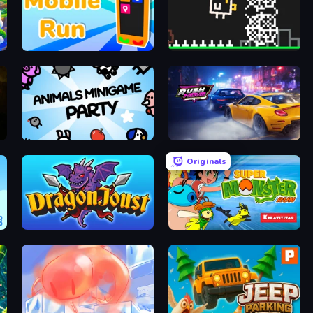
Mobile Run
Chicken and Bee
Animals Minigame Party
Rush Hour
Originals
Dragon Joust (.io)
Super Monster Run