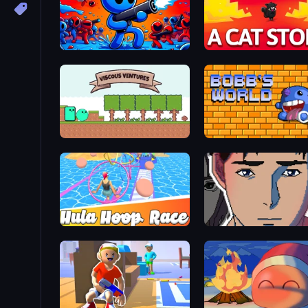
Paint Shooter
Cute Army: A Cat Story
Viscous Ventures
Bobb's World
Hula Hoop Race
Breaking the Silent Lies