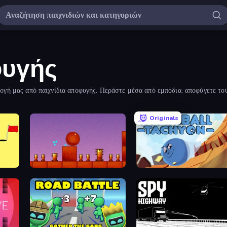
φυγής
γή μας από παιχνίδια αποφυγής. Περάστε μέσα από εμπόδια, αποφύγετε του
ας κρατούν σε εγρήγορση.
Originals
Bounce Return
Hyperball Tachyon