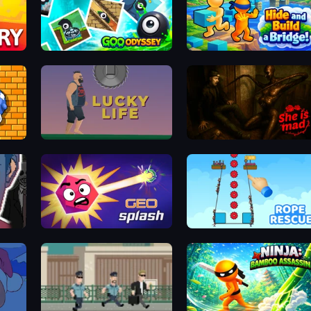
Goo Odyssey
Hide and Build a Bridge!
Lucky Life
She is Mad
GEOsplash
Rope Rescue