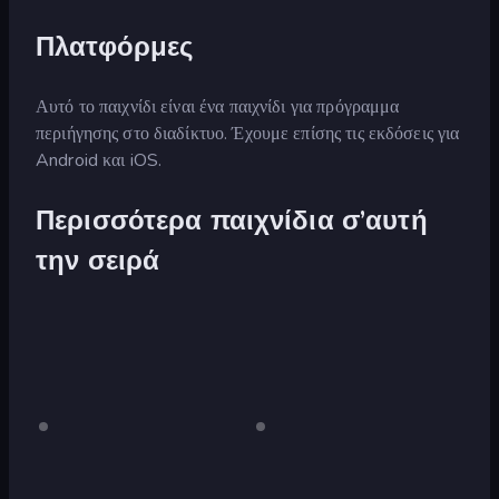
Πλατφόρμες
Αυτό το παιχνίδι είναι ένα παιχνίδι για πρόγραμμα
περιήγησης στο διαδίκτυο. Έχουμε επίσης τις εκδόσεις για
Android και iOS.
Περισσότερα παιχνίδια σ’αυτή
την σειρά
black
Μόνο
blue
Μόνο
επιτραπέζια
επιτραπέζια
επιφάνεια
επιφάνεια
εργασίας
εργασίας