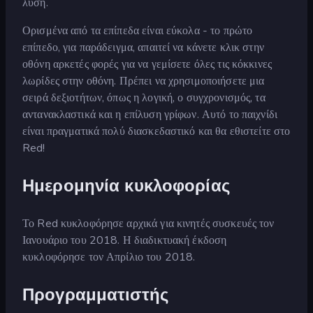
λύση.
Ορισμένα από τα επίπεδα είναι εύκολα - το πρώτο
επίπεδο, για παράδειγμα, απαιτεί να κάνετε κλικ στην
οθόνη αρκετές φορές για να γεμίσετε όλες τις κόκκινες
λωρίδες στην οθόνη. Πρέπει να χρησιμοποιήσετε μια
σειρά δεξιοτήτων, όπως η λογική, ο συγχρονισμός, τα
αντανακλαστικά και η επίλυση γρίφων. Αυτό το παιχνίδι
είναι πραγματικά πολύ διασκεδαστικό και θα εθιστείτε στο
Red!
Ημερομηνία κυκλοφορίας
Το Red κυκλοφόρησε αρχικά για κινητές συσκευές τον
Ιανουάριο του 2018. Η διαδικτυακή έκδοση
κυκλοφόρησε τον Απρίλιο του 2018.
Προγραμματιστής