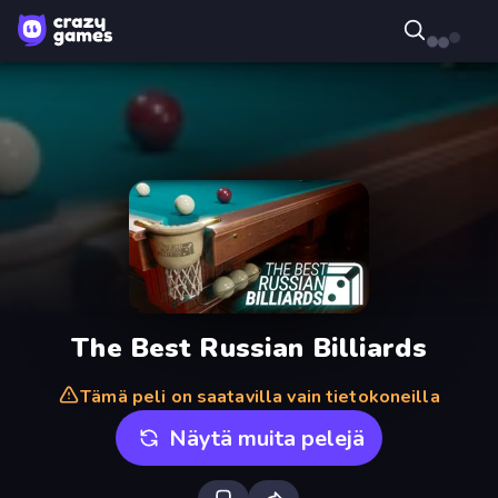
The Best Russian Billiards
Tämä peli on saatavilla vain tietokoneilla
Näytä muita pelejä