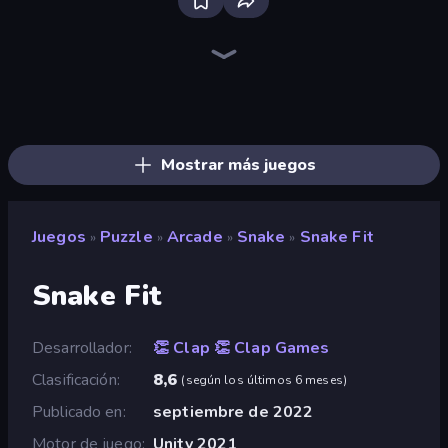
Piles of Mahjong
Screw Out: Bolts and Nuts
Piece of Cake: Merge and Bake
Skydom
Arrow Escape
Line Driver
Nonogram Square
Pixel Blast
Find The Cow
Color Tap: Coloring by Numbers
Match Masters
Yarn Fever! Unravel Puzzle
Doodle Smash
Skydom: Reforged
Solitario Chino
Alchemy: Merge Elements
Goods Triple Match 3D
Paint Room Escape
Mostrar más juegos
Juegos
Puzzle
Arcade
Snake
Snake Fit
»
»
»
»
Snake Fit
Desarrollador
👏 Clap 👏 Clap Games
Clasificación
8,6
(
según los últimos 6 meses
)
Publicado en
septiembre de 2022
Motor de juego
Unity 2021