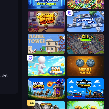
Human Clicker: Grow Organs
Money Factory: Tycoon Idle Game
Gourmet Empire: Idle Chef
Conveyor Idle
Babel Tower
Oil Mining 3D: Petrol Factory
s del
Idle Clicker Runner
Merge Miner
Mage Castle Idle Defense
Harbor Tycoon
Top