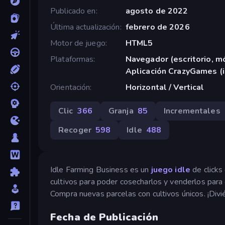
Publicado en
agosto de 2022
Última actualización
febrero de 2026
Motor de juego
HTML5
Plataformas
Navegador (escritorio, mó
Aplicación CrazyGames (
Orientación
Horizontal / Vertical
Clic
366
Granja
85
Incrementales
Recoger
598
Idle
488
Idle Farming Business es un
juego idle
de clicks
cultivos para poder cosecharlos y venderlos para 
Compra nuevas parcelas con cultivos únicos. ¡Divi
Fecha de Publicación