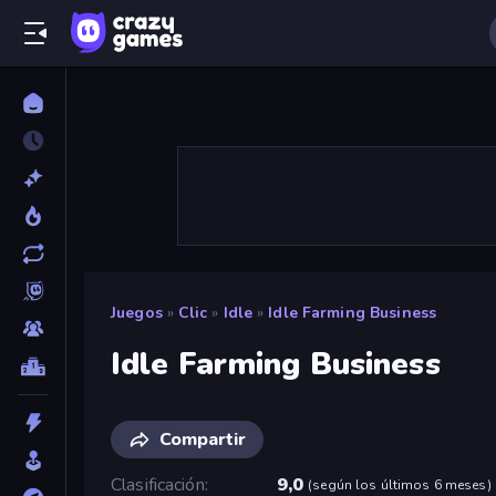
Juegos
»
Clic
»
Idle
»
Idle Farming Business
Idle Farming Business
Compartir
Clasificación
9,0
(
según los últimos 6 meses
)