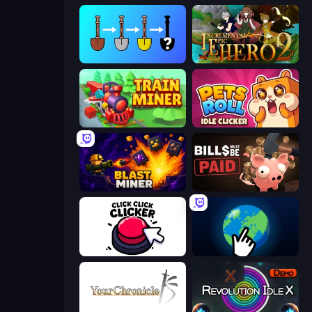
Merge Tools - Merge and Dig
Incremental Epic Hero 2
Train Miner
Pets Roll: Idle Clicker
Blast Miner
Bills Must Be Paid
Click Click Clicker
Planet Clicker 2