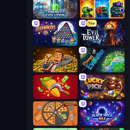
Energy Evolution
Pumpkin Defense: Merge Cannon
Top
PLINKO!
Evil Tower
Idle Billionaire Tycoon
Planet Evolution: Idle Clicker
Farm-51: Secret Harvest
Lucky Pick
Ring Restaurant
Black Hole Idle