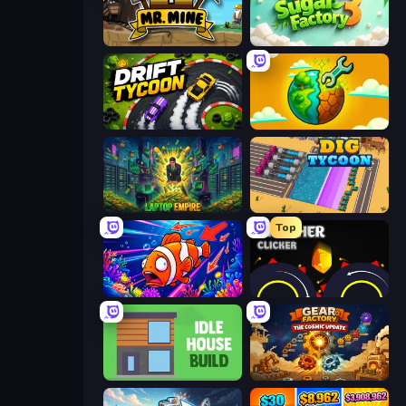
Mr. Mine
My Sugar Factory 3
Drift Tycoon
Land Explorers: Merge & Build
Laptop Empire
Dig Tycoon
Top
Fish Catch Idle
Crusher Clicker
Idle House Build
Gear Factory