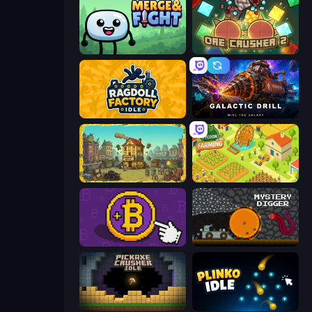
Merge & Fight
OreCrusher 2
Ragdoll Factory Idle
Galactic Drill
The Garbaggio Hotel
Farming Tycoon 3D
Money Maker
Mystery Digger
Pickaxe Crusher Idle
Plinko Idle