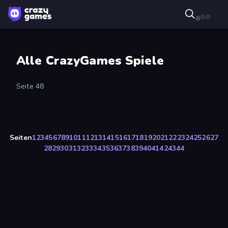
Alle CrazyGames Spiele
Seite 48
Seiten
1
2
3
4
5
6
7
8
9
10
11
12
13
14
15
16
17
18
19
20
21
22
23
24
25
26
27
28
29
30
31
32
33
34
35
36
37
38
39
40
41
42
43
44