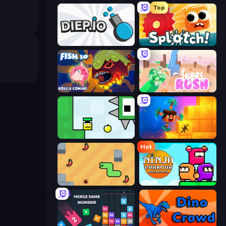
Top
Diep.io
Splotch!
Fish IO
Sugar Rush
Appel
Merge & Dig!
Hot
SSSPICY!
Ninja Parkour Multiplayer