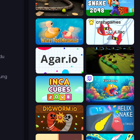
Snake 3D
Noob Snake 2048
Water Pool Heroes.io
Snowball.io
 du
Agar.io
Axy Snake 3D
zung
Inca Cubes 2048
Fish Frenzy
Digworm.io
Helix Snake