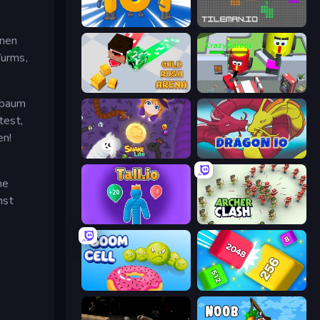
Numbers Arena
TileMan.io
inen
Wurms,
Gold Rush Arena
CleanUp.IO
nbaum
test,
en!
Snake Lite
Dragon.io
ne
nst
Tall.io
Archer Clash
Boom Cell
Qube 2048