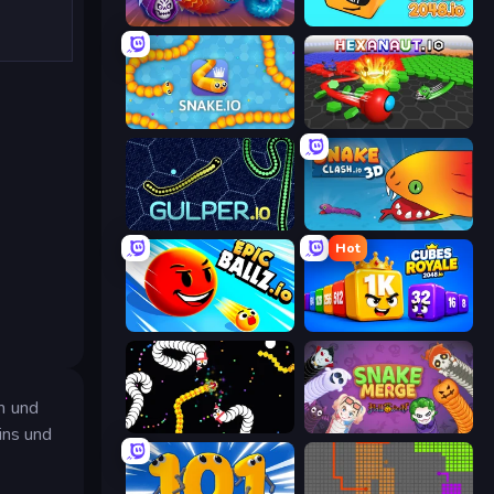
Worms.Zone
Cubes 2048.io
Snake.io
Hexanaut.io
Gulper.io
Snake Clash.io
Hot
EpicBallz.io
Cubes 2048 Royale
m und
Worms.io
Snake Merge: Idle & io Zone
ins und