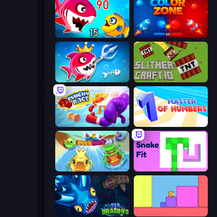
Fish Eat Getting Big
Color Zone
Fish Stab Getting Big
SlitherCraft.io
Punchy Race
Master of Numbers
DuckPark.io
Snake Fit
SeaDragons.io
Level EATEN!