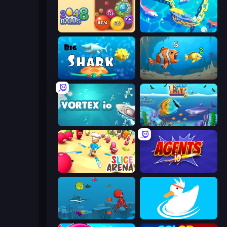
Crazy 2048 Balls
Deep Sea Duel
Big Shark
Hungry Ocean: Eat, Feed and Grow Fish
Vortex.io
Let Me Eat 2: Feeding Madness
Slice Arena
Agents.io
Fish Eat Fishes
Ducklings