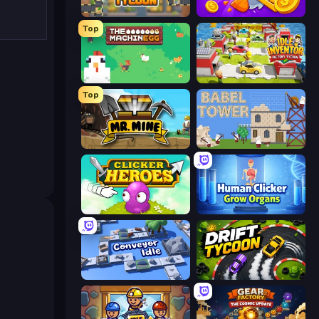
Leek Factory Tycoon
Farm Ring Idle
Top
The MachinEGG
Idle Inventor
Top
Mr. Mine
Babel Tower
Clicker Heroes
Human Clicker: Grow Organs
Conveyor Idle
Drift Tycoon