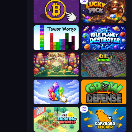
Money Maker
Lucky Pick
Tower Merge
Idle Planet Destroyer
Just One More Roll
Oil Mining 3D: Petrol Factory
Crystalia Idle Clicker
Grow Defense
Idle Farming Business
Capybara Clicker