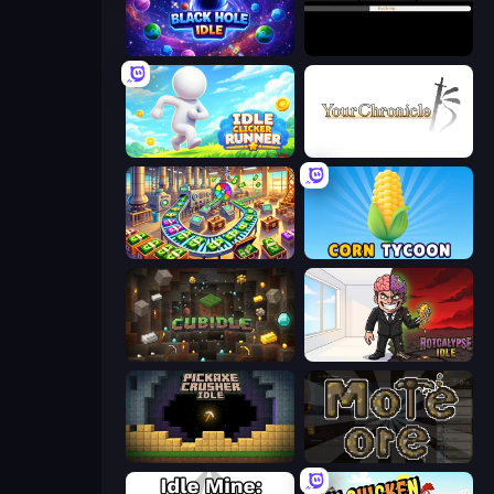
Black Hole Idle
Evolve
Idle Clicker Runner
Your Chronicle
Money Factory: Tycoon Idle Game
Corn Tycoon
Cubidle
Rotcalypse: Idle Incremental
Pickaxe Crusher Idle
More Ore