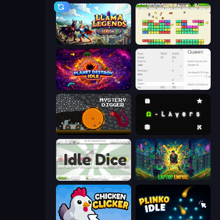
Llama Legends
Idle Breakout
Planet Destroy Idle
Idle Ants
Mystery Digger
Omega Layers
Idle Dice
Laptop Empire