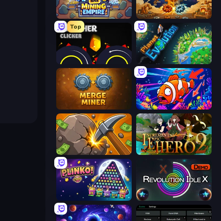
Idle Mining Empire
Gear Factory
Top
Crusher Clicker
Planet Evolution: Idle Clicker
Merge Miner
Fish Catch Idle
Mine Clicker
Incremental Epic Hero 2
PLINKO!
Revolution Idle X