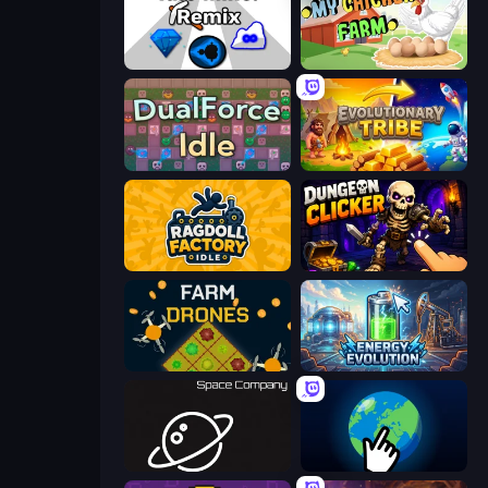
Idle Mine: Remix
My Chicken Farm
DualForce Idle
Evolutionary Tribe
Ragdoll Factory Idle
Dungeon Clicker
Farm Drones
Energy Evolution
Space Company
Planet Clicker 2