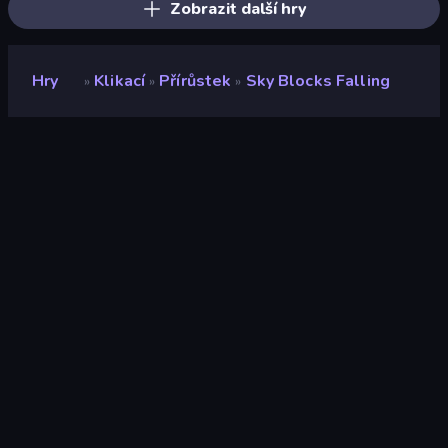
Zobrazit další hry
Hry
Klikací
Přírůstek
Sky Blocks Falling
»
»
»
Sky Blocks Falling
Vývojář
Neko
Hodnocení
8,3
(
based on last 6 months
)
Uvolněno
červen 2025
Herní engine
Unity 6
Platformy
Prohlížeč (stolní počítač, mobilní
zařízení, tablet), Aplikace
CrazyGames (iOS, Android)
Orientace
Šířka