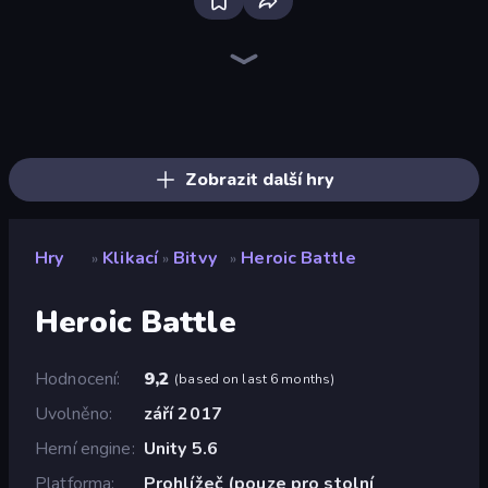
Bloxd.io
Ragdoll Archers
EvoWars.io
Veck.io
Piece of Cake: Merge and Bake
Racing Limits
Traffic Rider
Mahjongg Solitaire
Screw Out: Bolts and Nuts
Words of Wonders
Piles of Mahjong
Designville: Merge & Design
Miniblox
Space Waves
Stickman Clash
SkillWarz
Fortzone Battle Royale
Arrow Escape
Zobrazit další hry
Hry
Klikací
Bitvy
Heroic Battle
»
»
»
Heroic Battle
Hodnocení
9,2
(
based on last 6 months
)
Uvolněno
září 2017
Herní engine
Unity 5.6
Platforma
Prohlížeč (pouze pro stolní