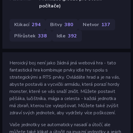
počítače)
Klikací
294
Bitvy
380
Netvor
137
Přírůstek
338
Idle
392
Heroický boj není jako žádná jiná webová hra - tato
fantastická hra kombinuje prvky idle hry spolu s
strategickými a RTS prvky. Ovládáte hrad a je na vás,
abyste postavili a vycvičili armádu, která porazí hordy
monster, které se vás snaží zničit. Můžete postavit
pěšáka, lučištníka, mága a celesta - každá jednotka
má zbraň, kterou lze vylepšovat. Můžete také zvýšit
zdraví svých jednotek, aby vydržely více poškození.
Vaše jednotky se automaticky nasadí a útočí, ale
můžete také klikat a útočit na invazní jednotky a jejich