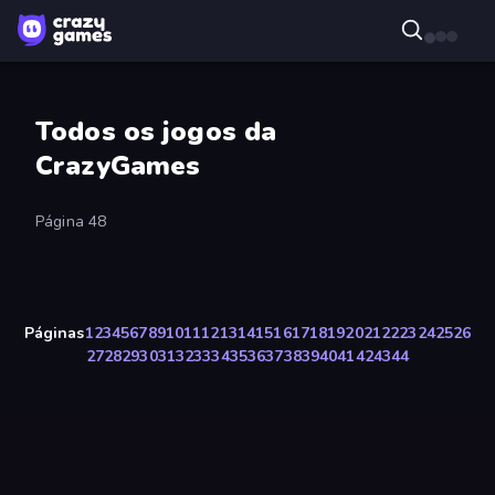
Todos os jogos da
CrazyGames
Página 48
Páginas
1
2
3
4
5
6
7
8
9
10
11
12
13
14
15
16
17
18
19
20
21
22
23
24
25
26
27
28
29
30
31
32
33
34
35
36
37
38
39
40
41
42
43
44