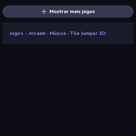
Mostrar mais jogos
Jogos
Arcade
Música
Tile Jumper 3D
»
»
»
Tile Jumper 3D
Desenvolvedor
DoonDookStudio
Classificação
8,4
(
com base nos últimos 6 meses
)
Lançado
março de 2025
Ultima atualização
junho de 2026
Motor de jogo
Construct
Plataformas
Navegador (computador,
celular, tablet), Aplicativo
CrazyGames (iOS, Android)