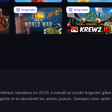
SimplyUp.io
DuckPark.io
Originals
Originals
King.io World War
Krew.io
theus Valadares en 2015, il connaît un succès fulgurant grâce 
gelée et en absorbant les autres joueurs. Quelques mois après sa