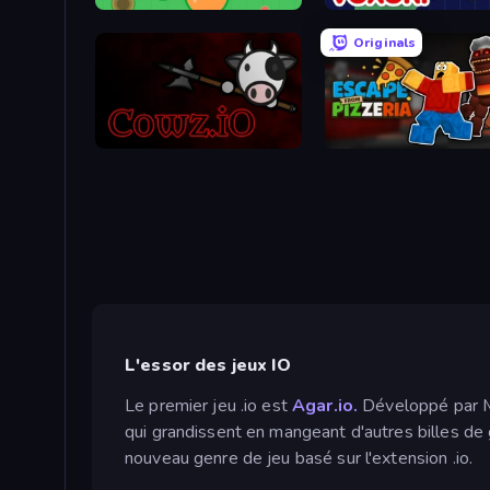
Mope.io
Voxorp
Originals
cowz.io
Escape From Pizzeria
L'essor des jeux IO
Le premier jeu .io est
Agar.io.
Développé par Ma
qui grandissent en mangeant d'autres billes de 
nouveau genre de jeu basé sur l'extension .io.