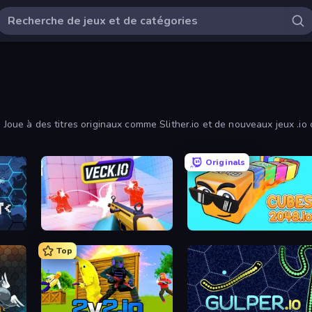
o. Joue à des titres originaux comme Slither.io et de nouveaux jeux .i
e liste de jeux .io par popularité ou par date en utilisant le filtre.
Originals
Veck.io
Cubes 2048.io
Top