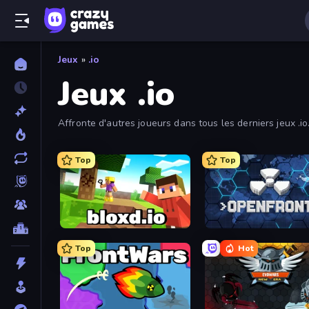
Jeux
»
.io
Jeux .io
Affronte d'autres joueurs dans tous les derniers jeux .i
Warfare, Shell Shockers et Smash Karts. Tu peux trier cett
Top
Top
Bloxd.io
Openfront
Top
Hot