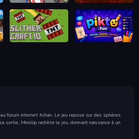
CleanUp.IO
Tzared
SlitherCraft.io
Pikto.fun
au forum internet 4chan. Le jeu repose sur des sphères
 sortie, Miniclip rachète le jeu, donnant naissance à un