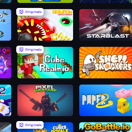
2v2.io
Gulper.io
Originals
Holey.io Battle Royale
StarBlast
Originals
CubeRealm.io
Shell Shockers
Pixel Warfare
Paper.io 2
Originals