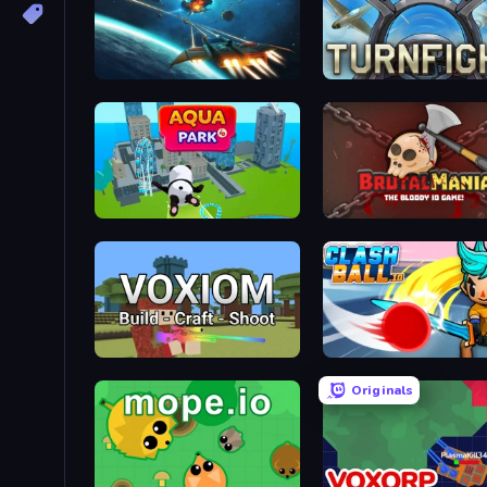
Netquel
Turnfight
Aquapark.io
BrutalMania.io (Brutal Ma
Voxiom.io
ClashBall.io
Originals