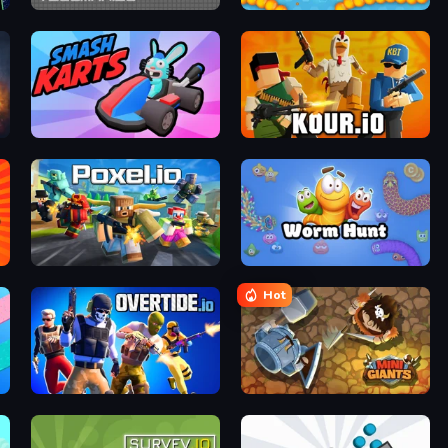
TileMan.io
Snake.io
Smash Karts
Kour.io
Poxel.io
Worm Hunt
Hot
Overtide.io
MiniGiants.io