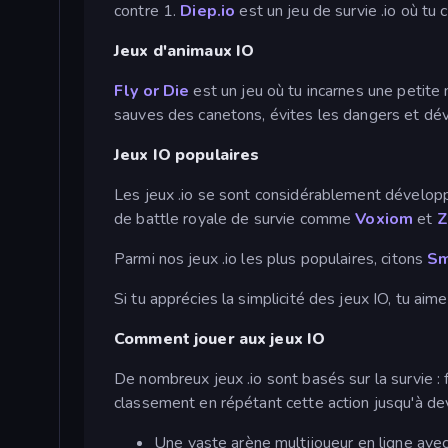
contre 1.
Diep.io
est un jeu de survie .io où tu
Jeux d'animaux IO
Fly or Die
est un jeu où tu incarnes une petite
sauves des canetons, évites les dangers et déve
Jeux IO populaires
Les jeux .io se sont considérablement dévelop
de battle royale de survie comme
Voxiom
et
Z
Parmi nos jeux .io les plus populaires, citons
Sm
Si tu apprécies la simplicité des jeux IO, tu ai
Comment jouer aux jeux IO
De nombreux jeux .io sont basés sur la survie :
classement en répétant cette action jusqu'à deve
Une vaste arène multijoueur en ligne avec