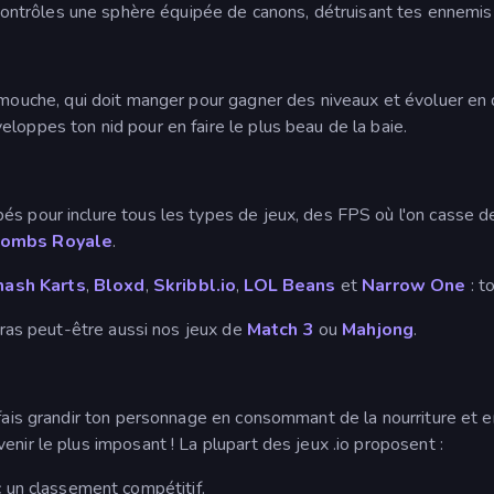
 contrôles une sphère équipée de canons, détruisant tes ennemis 
 mouche, qui doit manger pour gagner des niveaux et évoluer en 
loppes ton nid pour en faire le plus beau de la baie.
pés pour inclure tous les types de jeux, des FPS où l'on cass
ombs Royale
.
ash Karts
,
Bloxd
,
Skribbl.io
,
LOL Beans
et
Narrow One
: t
meras peut-être aussi nos jeux de
Match 3
ou
Mahjong
.
 fais grandir ton personnage en consommant de la nourriture et 
nir le plus imposant ! La plupart des jeux .io proposent :
 un classement compétitif.