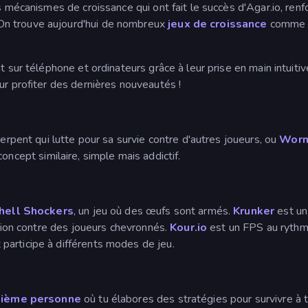
s mécanismes de croissance qui ont fait le succès d'Agar.io, renfo
On trouve aujourd'hui de nombreux
jeux de croissance
comm
t sur téléphone et ordinateurs grâce à leur prise en main intuitiv
ur profiter des dernières nouveautés !
 serpent qui lutte pour sa survie contre d'autres joueurs, ou
Worm
concept similaire, simple mais addictif.
hell Shockers
, un jeu où des œufs sont armés.
Krunker
est un
ition contre des joueurs chevronnés.
Kour.io
est un FPS au rythm
articipe à différents modes de jeu.
oisième personne
où tu élabores des stratégies pour survivre à 