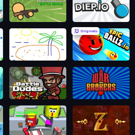
Survev.io
Diep.io
Originals
Skribbl.io
EpicBallz.io
BattleDudes.io
War Brokers