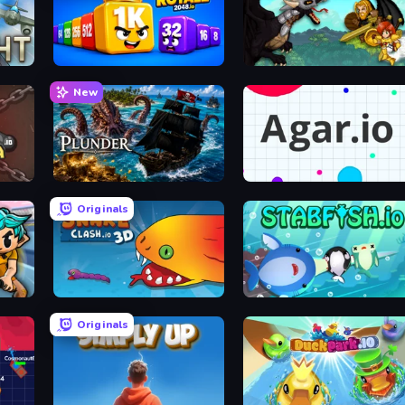
Cubes 2048 Royale
GoBattle.io
New
nia)
Plunder - Online Pirate Battle
Agar.io
Originals
Snake Clash.io
Stabfish.io
Originals