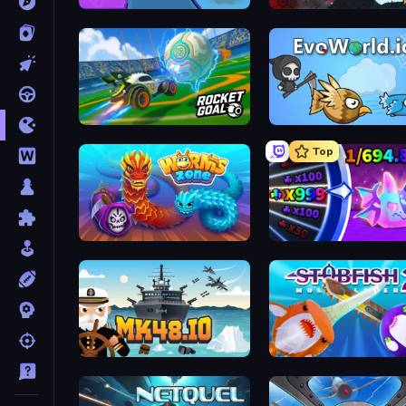
FrontWars.io
EvoWars.io
RocketGoal.io
EvoWorld.io (FlyOrDie.io)
Top
Worms.Zone
Meeland.io
Mk48.io
Stabfish 2