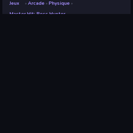
Jeux
Arcade
Physique
»
»
»
Master Hit: Boss Hunter
Master Hit: Boss Hunter
Note
8,3
(
sur les 6 derniers mois
)
Date de sortie
mai 2025
Mis à jour le
novembre 2025
Moteur de jeu
Unity 2022
Plateformes
Navigateur (ordinateur de bureau,
mobile, tablette), Application
CrazyGames (iOS, Android)
Orientation
Portrait
Arcade
527
Un Bouton
75