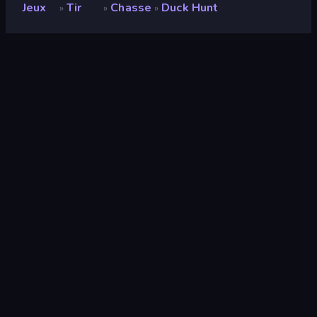
Jeux
Tir
Chasse
Duck Hunt
»
»
»
Duck Hunt
Note
9,3
(
sur les 6 derniers mois
)
Date de sortie
décembre 2013
Moteur de jeu
HTML5
Plateformes
Navigateur (ordinateur de bureau,
mobile, tablette), Application
CrazyGames (iOS, Android)
Pages Wiki
Wikipedia
-
Fandom
Tir
88
Classique
74
Animal
166
Retro
13
Chasse
8