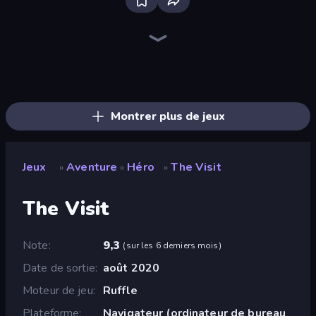
The Cat in Yellow
Escape From Mr.Meawing's Prison!
Mini Mine
Escape From School: Angry Teacher!
Escape From Baby Robby!
Barry's Prison Escape!
School Escape: Mr. MeanieHead!
Dig out of Prison
Horror Tale
Doors Castle
Heroes Assemble
Mirrorland
Horror Tale 2: Samantha
Antarctica 88
Noob Miner 2: Escape From Prison
Sorcerers Refuge
Horror Tale 3: The Witch
Cornfield
Montrer plus de jeux
Jeux
Aventure
Héro
The Visit
»
»
»
The Visit
Note
9,3
(
sur les 6 derniers mois
)
Date de sortie
août 2020
Moteur de jeu
Ruffle
Plateforme
Navigateur (ordinateur de bureau