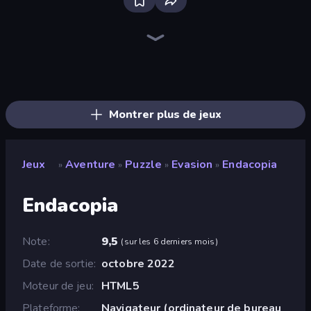
Bloxd.io
Ragdoll Archers
EvoWars.io
Veck.io
Piece of Cake: Merge and Bake
Racing Limits
Traffic Rider
Mahjongg Solitaire
Screw Out: Bolts and Nuts
Words of Wonders
Piles of Mahjong
Designville: Merge & Design
Miniblox
Space Waves
Stickman Clash
SkillWarz
Fortzone Battle Royale
Arrow Escape
Montrer plus de jeux
Jeux
Aventure
Puzzle
Evasion
Endacopia
»
»
»
»
Endacopia
Note
9,5
(
sur les 6 derniers mois
)
Date de sortie
octobre 2022
Moteur de jeu
HTML5
Plateforme
Navigateur (ordinateur de bureau