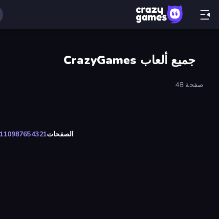
جميع ألعاب CrazyGames
صفحة 48
الصفحات
1
2
3
4
5
6
7
8
9
10
1