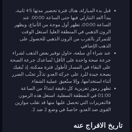
قبل بدء المباراة، هناك فترة تحضير مدتها 45 ثانية،
يبدأ العد التنازلي فيها حتى الساعة 00:00. عند
الساعة 00:00، تظهر أول موجة من الأتباع، ويظهر
الرون الذهبي في المنطقة العليا. استغل الوقت
للتمركز بالقرب من الرون الذهبي للحصول على
الذهب الإضافي.
عند شراء أي سلعة، حاول توفير بعض الذهب لشراء
جرعة صحة واحدة على الأقل! تُساعدك جرعة الصحة
على البقاء في المسار لأطول فترة ممكنة، إذ تُبقيك
بصحة جيدة للرد على حركة العدو. تذكّر تجنّب الضرر
أثناء استخدامها، وإلا ستُعيق عملية الشفاء.
تظهر رموز تعزيزية كل دقيقة ابتداءً من الساعة
01:00 في المنطقة السفلية. استغل هذه الرموز،
فالتعزيزات التي تحصل عليها منها قد تقلب موازين
القوى ضد العدو، خاصةً في وضع 2 ضد 2.
تاريخ الافراج عنه