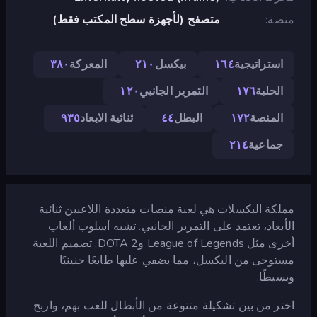
منصة
متصفح (لأجهزة سطح المكتب فقط)
استراتيجية
١٦٤
بيكسل
٢١٠
المعركة
٣٨٠
الحلبة
١٧٦
التمرير الجانبي
١٢٠
المنصة
١٧٢
البطل
٤٤
ثنائية الابعاد
٩٣٥
جماعية
٢١٤
مملكة البكسلات هي لعبة منصات متعددة اللاعبين ثنائية
الأبعاد، تعتمد على التمرير الجانبي. تشبه أسلوب ألعاب
أخرى مثل League of Legends وDOTA 2. تصميم اللعبة
مستوحى من البكسل، مما يضفي عليها طابعًا حنينيًا
وبسيطًا.
اختر من بين تشكيلة متنوعة من الأبطال للعب بهم، واربح