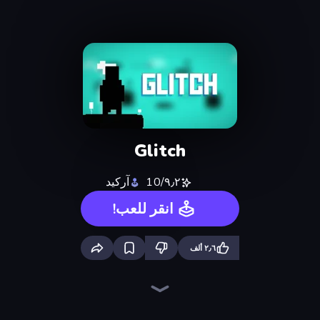
Glitch
٩٫٢/10
آركيد
انقر للعب!
٢٫٦ ألف