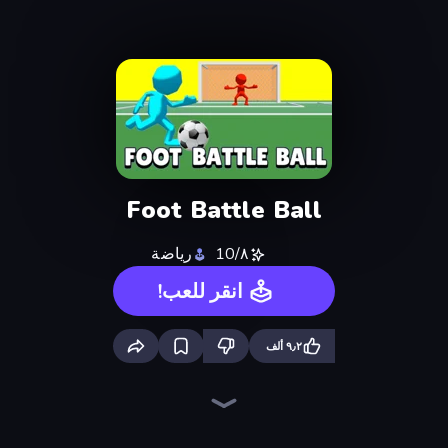
Foot Battle Ball
٨/10
رياضة
انقر للعب!
٩٫٢ ألف