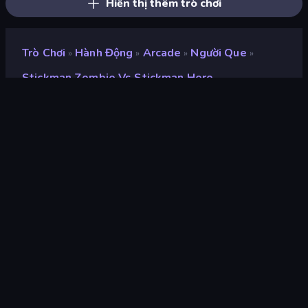
Hiển thị thêm trò chơi
Trò Chơi
Hành Động
Arcade
Người Que
»
»
»
»
Stickman Zombie Vs Stickman Hero
Stickman Zombie vs
Stickman Hero
nhà phát triển
Artur Stogney
Xếp hạng
8,8
(
dựa trên 6 tháng gần đây
)
Phát hành
tháng 9 năm 2023
Công cụ trò chơi
HTML5
nền tảng
Trình duyệt (máy tính để bàn, điện
thoại di động, máy tính bảng),
Ứng dụng CrazyGames (iOS,