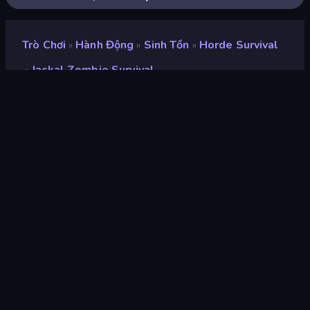
Trò Chơi
Hành Động
Sinh Tồn
Horde Survival
»
»
»
Jackal Zombie Survival
»
Jackal Zombie Survival
nhà phát triển
Cosina Games
Xếp hạng
9,2
(
dựa trên 6 tháng gần đây
)
Phát hành
tháng 12 năm 2025
Cập nhật mới nhất
tháng 12 năm 2025
Công cụ trò chơi
Unity 6
nền tảng
Trình duyệt (máy tính để bàn,
điện thoại di động, máy tính
bảng), Ứng dụng CrazyGames
(Android)