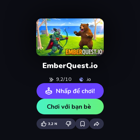
EmberQuest.io
9,2/10
.io
Nhấp để chơi!
Chơi với bạn bè
3,2 N