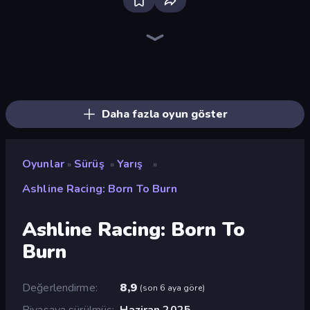
Bloxd.io
Ragdoll Archers
EvoWars.io
Piece of Cake: Merge and Bake
Veck.io
Traffic Rider
Racing Limits
Mahjongg Solitaire
Screw Out: Bolts and Nuts
Words of Wonders
Piles of Mahjong
Designville: Merge & Design
Space Waves
Miniblox
SkillWarz
Stickman Clash
Fortzone Battle Royale
Arrow Escape
Daha fazla oyun göster
Oyunlar
Sürüş
Yarış
»
»
»
Ashline Racing: Born To Burn
Ashline Racing: Born To
Burn
Değerlendirme
8,9
(
son 6 aya göre
)
Piyasaya sürülmüş
Haziran 2025