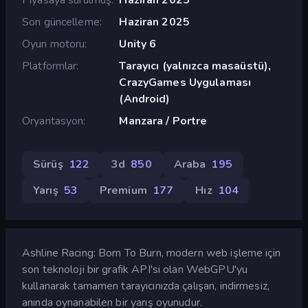
Son güncelleme
Haziran 2025
Oyun motoru
Unity 6
Platformlar
Tarayıcı (yalnızca masaüstü),
CrazyGames Uygulaması
(Android)
Oryantasyon
Manzara / Portre
Sürüş
122
3d
850
Araba
195
Yarış
53
Premium
177
Hız
104
Ashline Racing: Born To Burn, modern web işleme için
son teknoloji bir grafik API'si olan WebGPU'yu
kullanarak tamamen tarayıcınızda çalışan, indirmesiz,
anında oynanabilen bir yarış oyunudur.