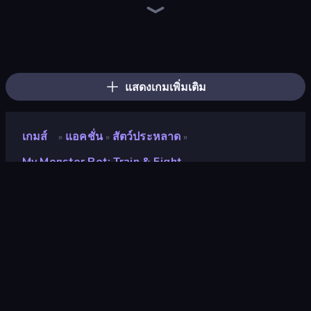
Throw a Lucky Block
Brainrot Arena Online
Ultimate Evolution
Fortzone Battle Royale
Stickman Rebirth
Steal Beanstalk for Brainrots
Stickman Clash
Bed Wars
Obby: Ragdoll Boxing
Stickman Kombat 2D
Chaos Arena
Mr. Dude: Online Multiverse Challenge
Escape Cave For Brainrot
Plants vs Brain Zombies
Obby Brainrot Merge
Dye Hard
Lost Dungeon
Mecha Allstars Battle Royale
แสดงเกมเพิ่มเติม
เกมส์
แอคชั่น
สัตว์ประหลาด
»
»
»
My Monster Pet: Train & Fight
My Monster Pet: Train &
Fight
นักพัฒนา
Funtory
คะแนน
9.1
(
อ้างอิงจากข้อมูล 6 เดือนที่ผ่านมา
)
ปล่อยแล้ว
พฤศจิกายน 2566