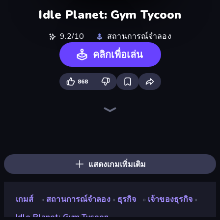
Idle Planet: Gym Tycoon
9.2/10
สถานการณ์จำลอง
คลิกเพื่อเล่น
868
Gym Boss
Prison Life
My Perfect Theme Park
Trash Master
Bus Simulator: EVO
Grass Cutter: Mowing Simulator
The Hustler
Gas Station 3D
Hypermarket 3D
Life Simulator: Road to Riches
Furniture Master: Idle Tycoon
Spa Empire
My Phone Store
My Perfect Farm
Beach Club
Shop Rush 3D
Store Manager
Street Life
แสดงเกมเพิ่มเติม
เกมส์
สถานการณ์จำลอง
ธุรกิจ
เจ้าของธุรกิจ
»
»
»
»
Idle Planet: Gym Tycoon