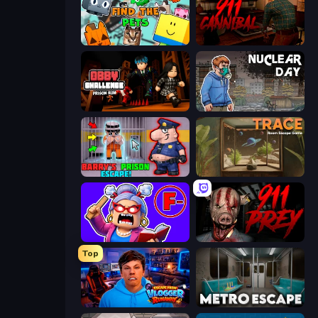
Find The Pets
911: Cannibal
Obby Challenge: Prison Run
Nuclear Day
Barry's Prison Escape!
TRACE
Escape From School: Angry Teacher!
911: Prey
Top
Escape from Vlogger: Runaway
Metro Escape