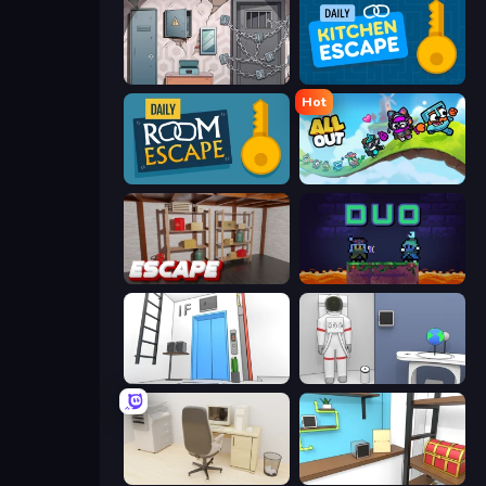
Cube Stories: Escape
Daily Kitchen Escape
Hot
Daily Room Escape
All Out
Kitchen Escape
Duo
Elevator Room Escape
Space Museum Escape
House Escape: Office
Game Cafe Escape