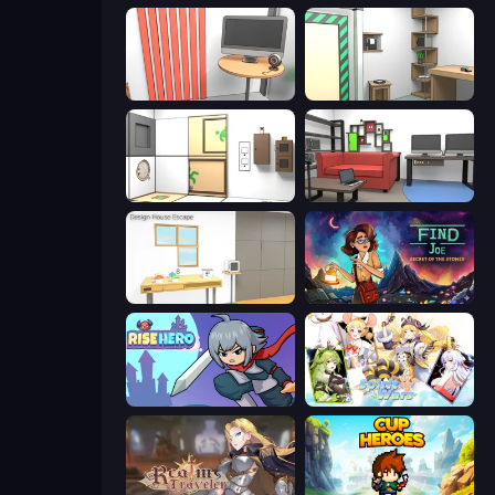
Computer Office Escape
Machine Room Escape
Puzzle Room Escape
Video Studio Escape
Design House Escape
Find Joe: Secret of The Stones
Rise Hero
Spirit Wars