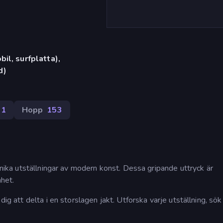
il, surfplatta),
d)
31
Hopp
153
 unika utställningar av modern konst. Dessa gripande uttryck är
nhet.
dig att delta i en storslagen jakt. Utforska varje utställning, sök