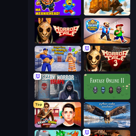
School Escape: Mr. MeanieHead!
WinterCraft: Survival in the Forest
Horror Tale
Escape School Duel
Escape From Mr.Meawing's Prison!
Horror Tale 3: The Witch
Scary Horror Escape Room
Fantasy Online 2
Top
Escape from School: Runaway
Python Snake Simulator