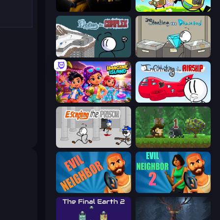
The Cat in Yellow
Duck Life: Adventure (Demo)
Fleeing the Complex
Stealing the Diamond
Imagine Island
Infiltrating the Airship
Escaping the Prison
Aground
Evil Neighbor
Evil Neighbor 2