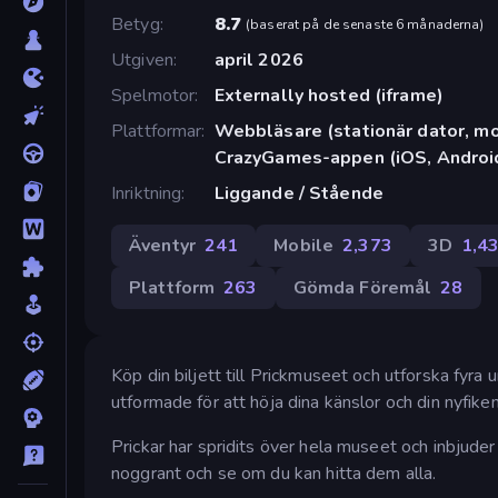
Betyg
8.7
(
baserat på de senaste 6 månaderna
)
Utgiven
april 2026
Spelmotor
Externally hosted (iframe)
Plattformar
Webbläsare (stationär dator, mob
CrazyGames-appen (iOS, Androi
Inriktning
Liggande / Stående
Äventyr
241
Mobile
2,373
3D
1,4
Plattform
263
Gömda Föremål
28
Köp din biljett till Prickmuseet och utforska fyra
utformade för att höja dina känslor och din nyfike
Prickar har spridits över hela museet och inbjuder 
noggrant och se om du kan hitta dem alla.