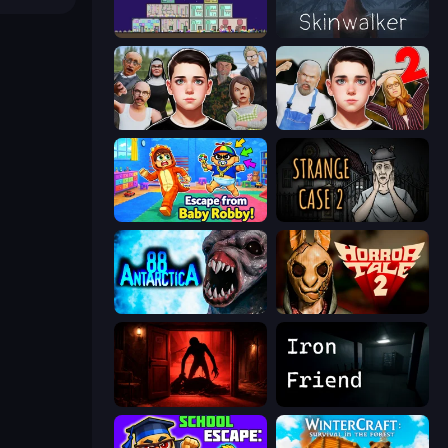
The Final Earth 2
Skinwalker
Schoolboy Escape: Runaway
Schoolboy Escape 2
Escape From Baby Robby!
Escape Room: Strange Case 2
Antarctica 88
Horror Tale 2: Samantha
Doors Castle
Iron Friend