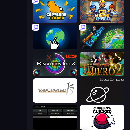
Capybara Clicker
Idle Mining Empire
Planet Clicker 2
Planet Evolution: Idle Clicker
Revolution Idle X
Incremental Epic Hero 2
Your Chronicle
Space Company
Evolve
Click Click Clicker