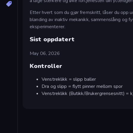
å lage sterkere og øke fortjenesten din ytterliger
Etter hvert som du gjør fremskritt, låser du opp u
blanding av inaktiv mekanikk, sammenslåing og fys
eksperimenterer.
Sist oppdatert
May 06, 2026
Kontroller
Venstreklikk = slipp baller
Dra og slipp = flytt pinner mellom spor
Venstreklikk (Butikk/Brukergrensesnitt) = k