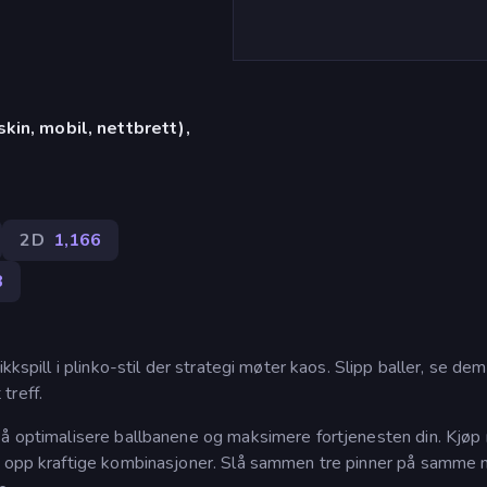
in, mobil, nettbrett),
2D
1,166
8
kkspill i plinko-stil der strategi møter kaos. Slipp baller, se dem
treff.
 å optimalisere ballbanene og maksimere fortjenesten din. Kjøp
s opp kraftige kombinasjoner. Slå sammen tre pinner på samme n