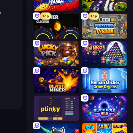
Liquid Swarm
Drift Tycoon
n
Top
Top
Crusher Clicker
Leek Factory Tycoon
Lucky Pick
PLINKO!
Blast Miner
Human Clicker: Grow Organs
Plinky
Black Hole Idle