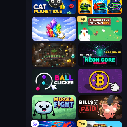
Cat Planet Idle
Pumpkin Defense: Merge Cannon
Top
Crystalia Idle Clicker
The MachinEGG
Cubidle
Neon Core Breaker
Satisfying Ball Clicker
Money Maker
Merge & Fight
Bills Must Be Paid
Top