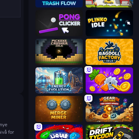
Trash Flow
Idle Inventor
Pong Clicker
Plinko Idle
Pickaxe Crusher Idle
Ragdoll Factory Idle
Energy Evolution
Farm Ring Idle
Merge Miner
Gear Factory
 nye
ivå for