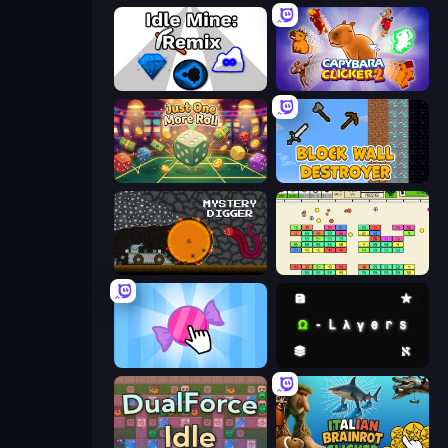
Idle Mine: Remix
Capybara Clicker 2
Just One More Roll
Block Wall Destroyer
Mystery Digger
Idle Breakout
Candy Clicker 2
Omega Layers