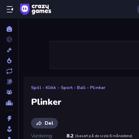
Spill
»
Klikk
»
Sport
»
Ball
»
Plinker
Plinker
Del
Vurdering
8.2
(
basert på de siste 6 månedene
)