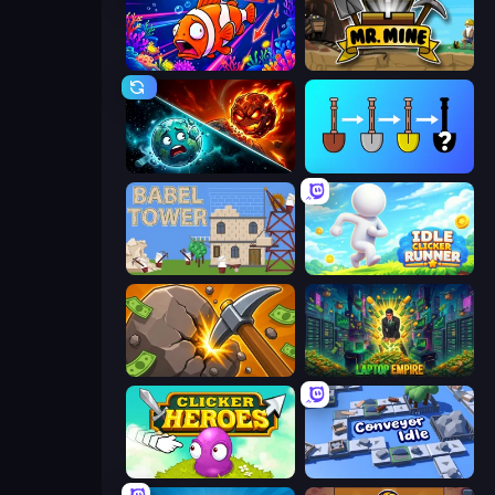
Fish Catch Idle
Mr. Mine
PlanetCrush 2
Merge Tools - Merge and Dig
Babel Tower
Idle Clicker Runner
Mine Clicker
Laptop Empire
Clicker Heroes
Conveyor Idle