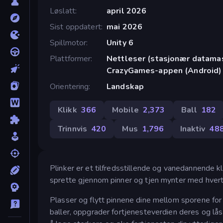
Løslatt
april 2026
Sist oppdatert
mai 2026
Spillmotor
Unity 6
Plattformer
Nettleser (stasjonær datamask
CrazyGames-appen (Android)
Orientering
Landskap
Klikk
366
Mobile
2,373
Ball
182
Trinnvis
420
Mus
1,796
Inaktiv
48
Plinker er et tilfredsstillende og vanedannende kli
sprette gjennom pinner og tjen mynter med hvert 
Plasser og flytt pinnene dine mellom sporene for
baller, oppgrader fortjenesteverdien deres og lå