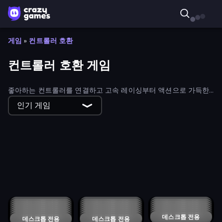
게임
»
컨트롤러 호환
컨트롤러 호환 게임
좋아하는 컨트롤러를 연결하고 고속 레이싱부터 액션으로 가득한
모험까지, 컨트롤러와 호환되는 무료 게임 컬렉션에 빠져보세요.
인기 게임
RocketGoal.io
Splotch!
456 Guys
International Cup Football 2026
Cat Life Simulator 3D
Diep.io
Racing: Online!
Crash Skill Racing
The Speedy Golf
Airborne Motocross
Multiplayer Quick Tag
Online Robot Royale
Baby Chicco Adventures
Taxi Rush
Highway Racer
Sunset Bike Racing
Car Sky Survival
Bubble Trouble
Snake Lite
Fantasy Madness
Rock Climbing?
Bobb's World
UpRunner
Laser Tanks
Bubble Trouble 2: Rebubbled
Slime Jumper
Astro Burn: Tiny Paws Edition
BuildNow GG
데스크톱 전용
Shell Shockers
데스크톱 전용
데스크톱 전용
Snake.io
Super Star Car
데스크톱 전용
Crazy Grand Prix
데스크톱 전용
Rush Hour Cafe
데스크톱 전용
Simple Sandbox 3
데스크톱 전용
Derby Crash 5
데스크톱 전용
데스크톱 전용
ColorTris
데스크톱 전용
Forest Spirit: Farm & Fight
데스크톱 전용
Madalin Stunt Cars 2
데스크톱 전용
Ann
데스크톱 전용
DashCraft.io
데스크톱 전용
Madalin Cars Multiplayer
Advent NEON
데스크톱 전용
데스크톱 전용
TV Invasion
데스크톱 전용
Crazy Chase - Car Chase Simulator
데스크톱 전용
NIMRODS: GunCraft Survivor Demo
데스크톱 전용
Crazy Drift
데스크톱 전용
Blocky Parkour: Only Up Adventure
Monster Puzzle
데스크톱 전용
데스크톱 전용
Prune & Milo
Clean It Up! Demo
데스크톱 전용
데스크톱 전용
Hero Battle - Fantasy Arena
데스크톱 전용
Crazy Bots
데스크톱 전용
Mr. Stretch and the Stolen Fortune