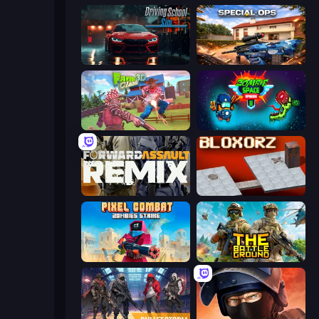
Driving School Simulator
Special Ops: GO
Farm Clash 3D
Zombie Space Episode 2
Forward Assault Remix
Bloxorz
Pixel Combat: Zombies Strike
The Battleground