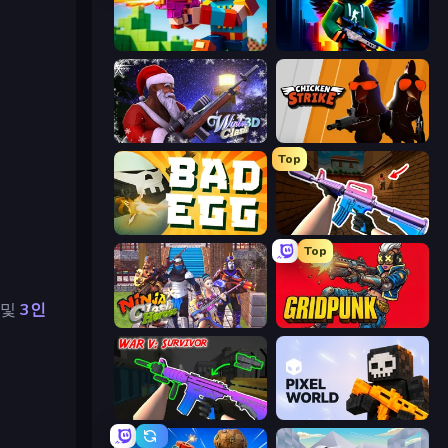
Bit Gun.io
Block Contra: Clutch Strike
Winter Clash 3D
Chicken Strike
Top
Bad Egg
KS Z
Top
및
3인
Ninja Clash Heroes
Gridpunk - 3v3 Battle Royale
War V: Survivor
Pixel World