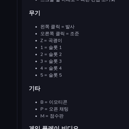
무기
왼쪽 클릭 = 발사
오른쪽 클릭 = 조준
Z = 곡괭이
1 = 슬롯 1
2 = 슬롯 2
3 = 슬롯 3
4 = 슬롯 4
5 = 슬롯 5
기타
B = 이모티콘
P = 오픈 채팅
M = 점수판
게임 플레이 비디오