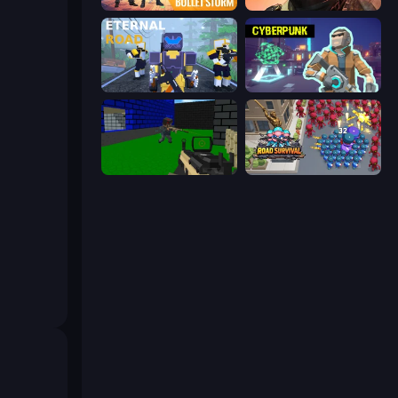
Bulletstorm
Bullet Force
Eternal Road
Cyberpunk: Resistance
Advanced Pixel Apocalypse 3
Road Survival