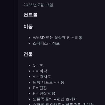
2026년 7월 13일
컨트롤
이동
WASD 또는 화살표 키 = 이동
스페이스 = 점프
건물
Q = 벽
C = 바닥
V = 경사로
왼쪽 시프트 = 지붕
F = 편집
F = 편집 적용
오른쪽 클릭 = 편집 초기화
스크롤 휠 아래로 = 빠른 편집 초기화