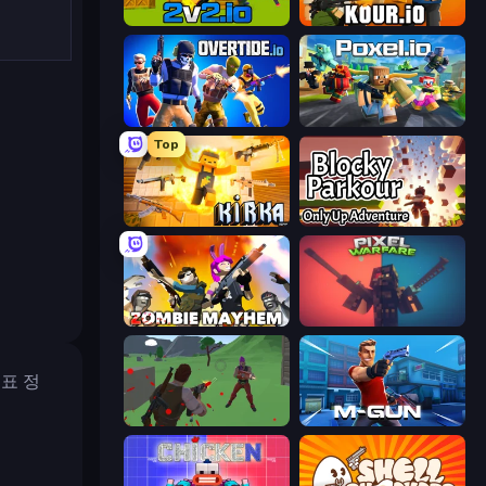
2v2.io
Kour.io
Overtide.io
Poxel.io
Top
Kirka.io
Blocky Parkour: Only Up Adventure
Zombie Mayhem
Pixel Warfare
위표 정
Battle Royale Survival
Muscle Gun.IO