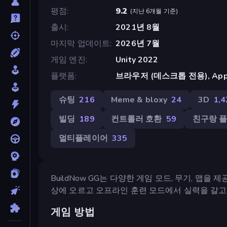
평점
9.2
(
지난 6개월 기준
)
출시
2021년 8월
마지막 업데이트
2026년 7월
게임 엔진
Unity 2022
플랫폼
브라우저 (데스크톱 전용), App St
슈팅
216
Meme & bloxy
24
3D
1,4
빌딩
189
컨트롤러 호환
59
친구랑 
멀티플레이어
335
BuildNow GG는 다양한 게임 모드, 무기, 맵
상에 오르고 오프라인 훈련 모드에서 실력을 갈
게임 방법