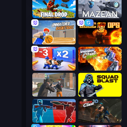
Final Drop
Mazean
Unmatched Basketball
BLOCOPS
Battle Brigade
Moon Clash Heroes
Gangsters Squad
SquadBlast
Battle of the Soldiers: Red vs Blue
Subway Clash Remastered