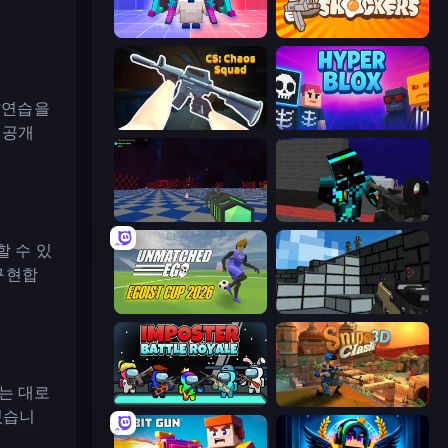
Chicken CS
Shell Shockers
 연습을
CS: Chaos Squad
Hyperblox Shooting
비공개
Crazy Bots
Pixel Wars of Hero
할 수 있
 구현합
Unmatched Ego
Pixel Gun 3D
하는 대로
Imposter Battle Royale
Sniper Clash 3D
있습니