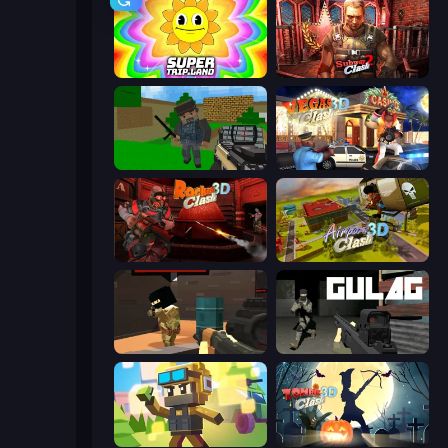
SuperTrip.Land
Subway Clash 2
Crazy Pixel Apocalypse
Vegas Clash 3D
Rocket Clash 3D
Airport Clash 3D
Pixel Force
Gulag
Pixel Shooter
Zombie Clash 3D: Halloween