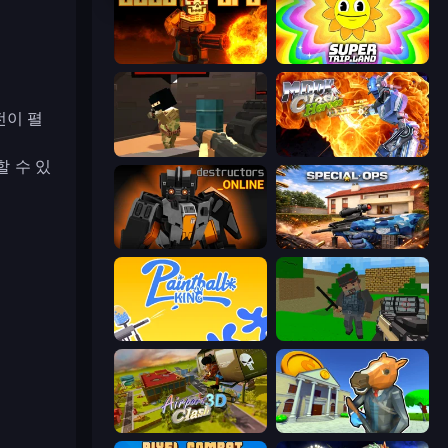
BLOCOPS
SuperTrip.Land
전이 펼
Pixel Force
Moon Clash Heroes
 수 있
Destructors Online
Special Ops: GO
Paintball King
Crazy Pixel Apocalypse
Airport Clash 3D
Bank Robbery 3