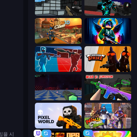
Pixel Gun 3D
Pixel Wars of Hero
Sniper Clash 3D
Block Contra: Clutch Strike
Battle of the Soldiers: Red vs Blue
Chicken Strike
Crazy Bots
War V: Survivor
Pixel World
Ninja Clash Heroes
임을 시