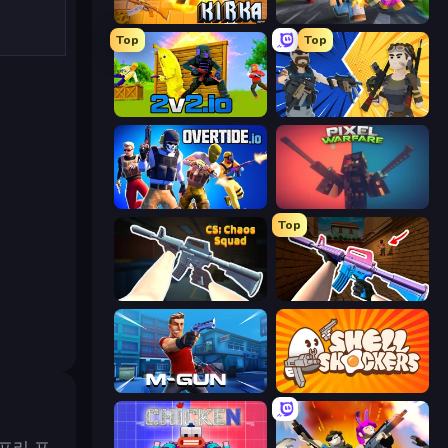
Kirka.io
Poxel.io
Top
Top
2v2.io
BuildNow GG
Overtide.io
Pixel Warfare
Top
CS: Chaos Squad
KS Z
Muscle Gun.IO
Shell Shockers
프리 포