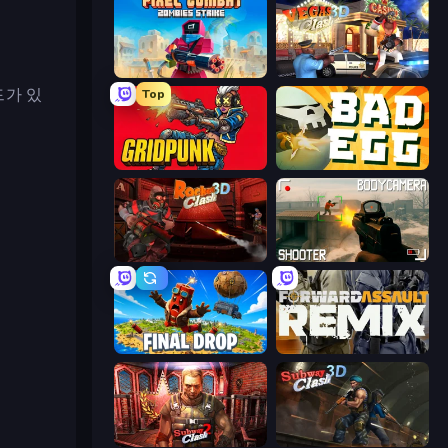
Pixel Combat: Zombies Strike
Vegas Clash 3D
드가 있
Top
Gridpunk - 3v3 Battle Royale
Bad Egg
Rocket Clash 3D
BodyCamera Shooter
Final Drop
Forward Assault Remix
Subway Clash 2
Subway Clash Remastered