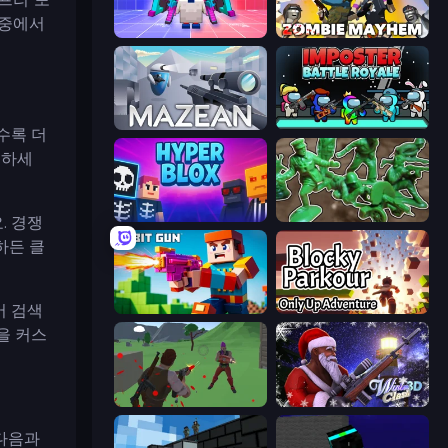
 중에서
Chicken CS
Zombie Mayhem
Mazean
Imposter Battle Royale
수록 더
용하세
Hyperblox Shooting
Soldiers - Capture and Control!
. 경쟁
하든 클
버 검색
Bit Gun.io
Blocky Parkour: Only Up Adventure
을 커스
Battle Royale Survival
Winter Clash 3D
 다음과