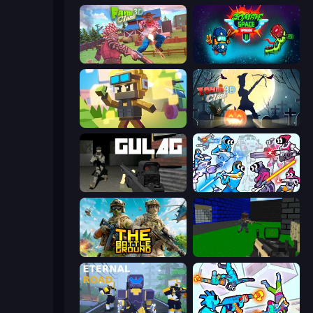
Farm Clash 3D
Zombie Space Episode 2
Pixel Shooter
Zombie Clash 3D: Halloween
Gulag
Space Wars Battleground
The Battleground
Advanced Pixel Apocalypse 3