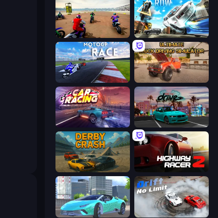
Super MX - The Champion
Real Drift World
MotoGP: Motocross Race
Ultimate Truck Driving Simulator 2020
Car Games: Car Racing Game
RealDrive
Derby Crash
Highway Racer 2
Real City Driver
Drift No Limit