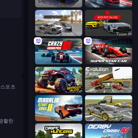
Circuit Racing
Xtreme DRIFT Racing
Gearshift One
Motor Sport Challenge Type R
Crazy Grand Prix
Super Star Car
한 스포츠
Offroad Island
Evolution Factor
Madalin Stunt Cars 2
Wrong Way
 광활한