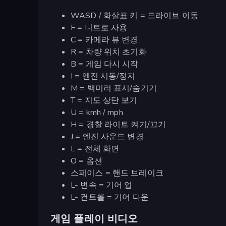
WASD / 화살표 키 = 드라이브 이동
F = 니트로 사용
C = 카메라 뷰 변경
R = 차량 위치 초기화
B = 게임 다시 시작
I = 엔진 시동/정지
M = 백미러 표시/숨기기
T = 지도 상단 보기
U = kmh / mph
H = 경찰 라이트 켜기/끄기
J = 엔진 사운드 변경
L = 전체 화면
O = 옵션
스페이스 = 핸드 브레이크
L- 변속 = 기어 업
L- 컨트롤 = 기어 다운
게임 플레이 비디오