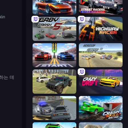
Racing Unlimited
Street Racers Nitro Extreme
in
Derby Crash 5
Highway Racer
Street Racer 2
Derby Crash 3
하는 데
4x4 Offroader
Crazy Drift
RCC City Racing
Crash Skill Racing