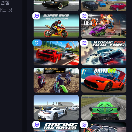
발견할
하는 것
Drift Hunters
Derby Crash 4
Super Bike The Champion
Demolition Derby 3
Racing: Online!
Xtreme City Drifting
MotoCross Riders
DriveOff
Crazy Stunt Cars Multiplayer
Speed Racing Pro 2