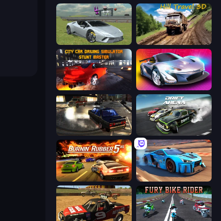
Sports Cars Driver
Hill Travel 3D
City Car Driving Simulator: Stunt
Grand Cyber City
City Classic Car Driving: 131
Drift Arena
Burnin' Rubber 5 XS
Real Cars in City