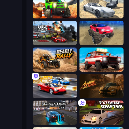
Offroad Life 3D
Derby Crash 2
Demolition Derby 2
Monster Cars: Ultimate Simulator
Deadly Rally
Offroad Masters Challenge
No Limits: Drag Racing
Ashline Racing: Born To Burn
Street Racing: Open World
Extreme Drifter