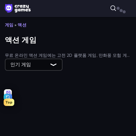
게임
»
액션
액션 게임
무료 온라인 액션 게임에는 고전 2D 플랫폼 게임, 만화풍 모험 게
임, 다양한 전략 및 3D 타이틀이 포함되어 있습니다. 수백 개의 최
인기 게임
고의 액션 게임을 무료로 즐겨보세요. 가장 인기 있는 액션 게임을
'가장 많이 플레이한' 순으로 정렬해 보세요.
Top
Stickman Rebirth
Stickman Kombat 2D
War the Knights
Who Dies Last?
Escape Evil Granny!
Playground
Dye Hard
Stickman Project
Bubble Gum Simulator
Ragdoll Throw Challenge
Obby World: Squid Escape
Flying Robot Transform Car Games
Obby: Dig Brainrots
I Am Quadrober!
Lucky Brainrot Blocks Online
Escape Tsunami for Brainrots!
Ships 3D
Stick Epic Fighter
Lucky Block Rush: Fight & Brainrots
Smile Slime
Splotch!
Tank Stars
Mr. Dude: King of the Hill
Immortal: Dark Slayer
Catch Brainrots From Bosses
Gladiator Fights
456 Guys
Ultimate Evolution
Magic Finger 3D
Obby: Mini-Games