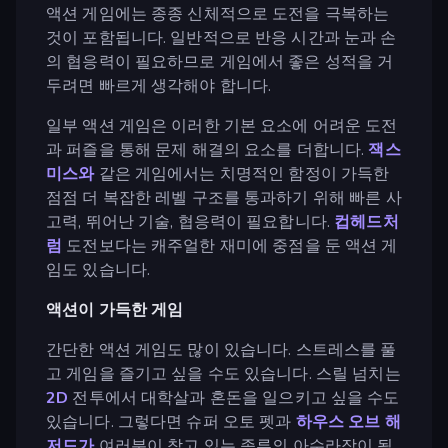
액션 게임에는 종종 신체적으로 도전을 극복하는
것이 포함됩니다. 일반적으로 반응 시간과 눈과 손
의 협응력이 필요하므로 게임에서 좋은 성적을 거
두려면 빠르게 생각해야 합니다.
일부 액션 게임은 이러한 기본 요소에 어려운 도전
과 퍼즐을 통해 문제 해결의 요소를 더합니다.
잭스
미스와
같은 게임에서는 치명적인 함정이 가득한
점점 더 복잡한 레벨 구조를 통과하기 위해 빠른 사
고력, 뛰어난 기술, 협응력이 필요합니다.
컵헤드처
럼
도전보다는 캐주얼한 재미에 중점을 둔 액션 게
임도 있습니다.
액션이 가득한 게임
간단한 액션 게임도 많이 있습니다. 스트레스를 풀
고 게임을 즐기고 싶을 수도 있습니다. 스릴 넘치는
2D
전투에서 대학살과 혼돈을 일으키고 싶을 수도
있습니다. 그렇다면 슈퍼 오토 펫과
하우스 오브 해
저드가
여러분이 찾고 있는 종류의 아수라장이 될