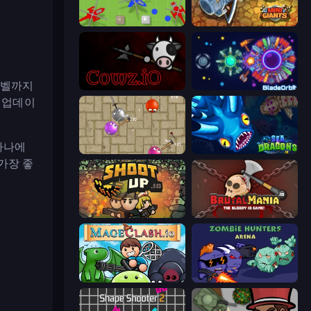
Copter.io
MiniGiants.io
5레벨까지
cowz.io
BladeOrbit.io
 업데이
하나에
Balloons.io
SeaDragons.io
가장 좋
Shootup.io
BrutalMania.io (Brutal Mania)
Mageclash.io
Zombie Hunters Online