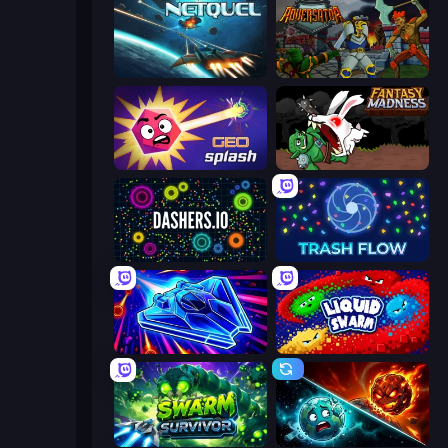
Netquel
Adversator
GEOsplash
Fantasy Madness
Dashers.io
Trash Flow
Stellar Swarm
Liquid Swarm
Swarm Survivor
PlanetCrush 2