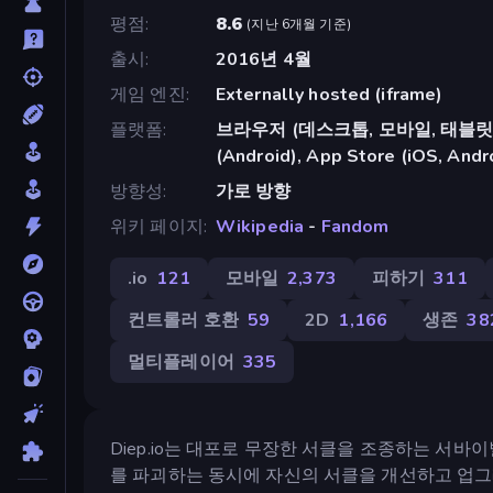
평점
8.6
(
지난 6개월 기준
)
출시
2016년 4월
게임 엔진
Externally hosted (iframe)
플랫폼
브라우저 (데스크톱, 모바일, 태블릿),
(Android), App Store (iOS, Andr
방향성
가로 방향
위키 페이지
Wikipedia
-
Fandom
.io
121
모바일
2,373
피하기
311
컨트롤러 호환
59
2D
1,166
생존
38
멀티플레이어
335
Diep.io는 대포로 무장한 서클을 조종하는 서바
를 파괴하는 동시에 자신의 서클을 개선하고 업