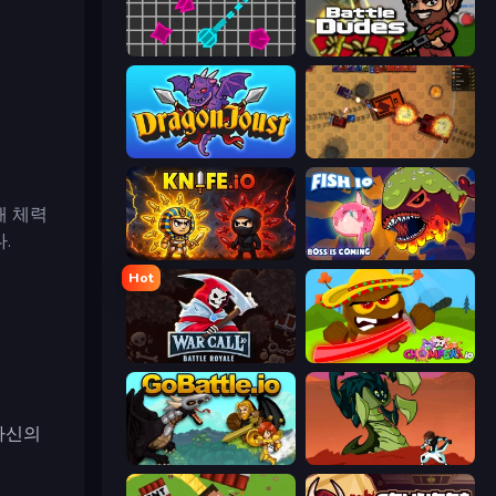
Shape Shooter 2
BattleDudes.io
Dragon Joust (.io)
Tanko.io
해 체력
.
Knife.io
Fish IO
Hot
WarCall.io
Chompers.io
 자신의
GoBattle.io
Monster Impact