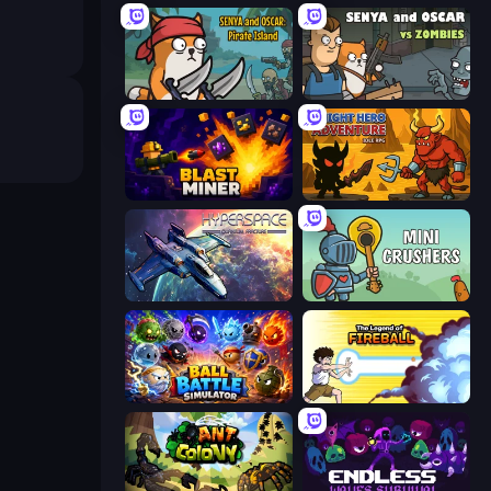
Senya and Oscar: Pirate Island
Senya and Oscar vs Zombies
Blast Miner
Knight Hero Adventure Idle RPG
Hyperspace: Quantum Fracture
Mini Crushers
Ball Battle Simulator
Legend Of Fireball