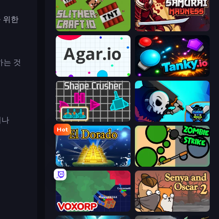
을 위한
SlitherCraft.io
Samurai Madness
하는 것
Agar.io
Tanky.io
거나
Shape Crusher
Clash of Skulls
Hot
El Dorado Lite
ZombieStrike
Voxorp
Senya and Oscar 2