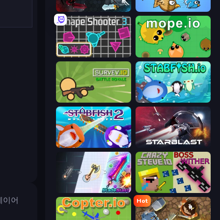
EvoWars.io
EvoWorld.io (FlyOrDie.io)
Shape Shooter 3
Mope.io
Survev.io
Stabfish.io
Stabfish 2
StarBlast
BladeBlast.io
CrazySteve.io
플레이어
Hot