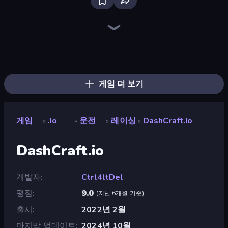
Bloxd.io
Veck.io
Space.io
StarBlast
Netquel
Vortex.io
Mk48.io
War Brokers
Smash Karts
ClashBall.io
GoKarts.io
Krew.io
CubeRealm.io
King.io World War
Worms.Zone
Car Clash 2
Holey.io Battle Royale
Snake Clash.io
게임 더 보기
게임
.io
운전
레이싱
DashCraft.io
»
»
»
»
DashCraft.io
개발자
Ctrl4ltDel
평점
9.0
(
지난 6개월 기준
)
출시
2022년 2월
마지막 업데이트
2024년 10월