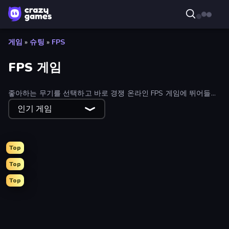
게임
»
슈팅
»
FPS
FPS 게임
좋아하는 무기를 선택하고 바로 경쟁 온라인 FPS 게임에 뛰어들어
보세요. 필터를 사용하여 인기 게임, 신규 게임, 가장 많이 플레이한
인기 게임
게임 순으로 정렬할 수 있습니다.
Top
Top
Top
Fragen
Redcoats.io
Time Shooter 2
Kirka.io
Wild Hunter 3D
Sniper Shot: Bullet Time
Doors Castle
Mine Shooter 2: Noob vs Mobs
CS: Chaos Squad
Command Strike FPS
Pixel World
Zomblox
Time Shooter 3: SWAT
Iron Legion
Pixel Warfare
Fury Foot
The Battleground
Mine Shooter 3D
Funny Shooter - Destroy All
Shoot Brainrot
KS Z
Tanks 3D
Pixel Combat: Zombies Strike
Funny Shooter 2
Pew Pew Dose
Professor Strange
Block Contra: Clutch Strike
Zombie World
Chicken CS
Grandfather Road Chase: Shooter